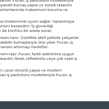
rdandır. Fucan, iş pantolonu modelleriyle
Dayanıklı kumaş yapısı ve esnek tasarımı
, iş ortamlarında maksimum koruma ve
arına mükemmel uyum sağlar. Yıpranmaya
ünüm kazandırır. İş güvenliği
 de konforu bir arada sunar.
kanı tanır. Özellikle aktif şekilde çalışanlar
abilir kumaşlarıyla öne çıkar. Fucan, iş
mansını artırmayı hedefler.
m taşır. Fucan, farklı sektörlere uygun
rdin, likralı, reflektörlü veya çok cepli iş
.
ları, uzun ömürlü yapısı ve modern
 sunan iş pantolonu modelleriyle Fucan, iş