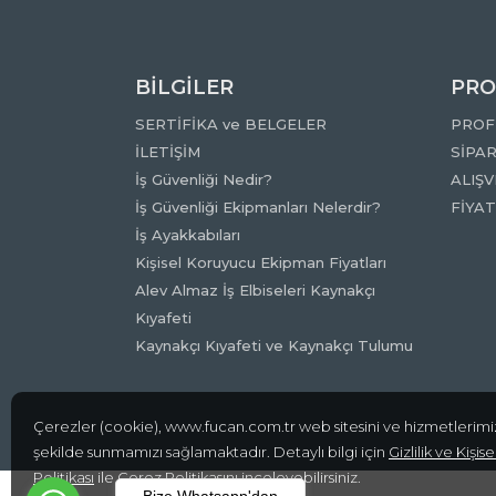
BİLGİLER
PRO
SERTİFİKA ve BELGELER
PROF
İLETİŞİM
SİPAR
İş Güvenliği Nedir?
ALIŞV
İş Güvenliği Ekipmanları Nelerdir?
FİYA
İş Ayakkabıları
Kişisel Koruyucu Ekipman Fiyatları
Alev Almaz İş Elbiseleri Kaynakçı
Kıyafeti
Kaynakçı Kıyafeti ve Kaynakçı Tulumu
Çerezler (cookie), www.fucan.com.tr web sitesini ve hizmetlerimiz
şekilde sunmamızı sağlamaktadır. Detaylı bilgi için
Gizlilik ve Kişi
Politikası
ile
Çerez Politikasını
inceleyebilirsiniz.
Bize Whatsapp'dan