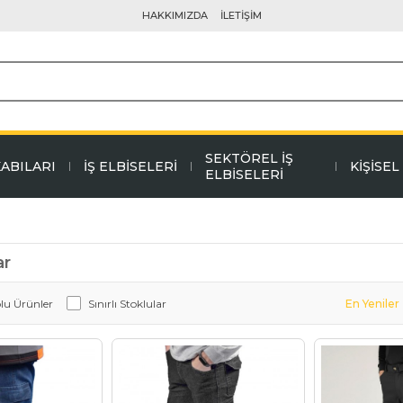
HAKKIMIZDA
İLETİŞİM
SEKTÖREL İŞ
KABILARI
İŞ ELBİSELERİ
KİŞİSE
ELBİSELERİ
ar
olu Ürünler
Sınırlı Stoklular
En Yeniler