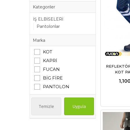
Kategoriler
İŞ ELBİSELERİ
Pantolonlar
Marka
KOT
KAPRİ
REFLEKTÖRL
FUCAN
KOT P
BİG FİRE
1,10
PANTOLON
Temizle
Uygula