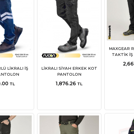
MAXGEAR R
TAKTİK İ
2,66
Ü LİKRALI İŞ
LİKRALI SİYAH ERKEK KOT
ANTOLON
PANTOLON
0.00
1,876.26
TL
TL