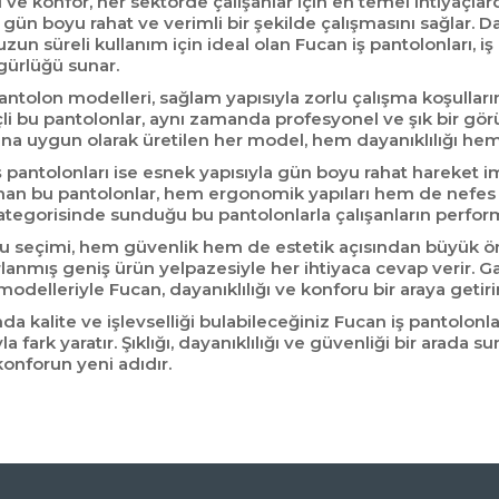
i ve konfor, her sektörde çalışanlar için en temel ihtiyaçla
n gün boyu rahat ve verimli bir şekilde çalışmasını sağlar. 
zun süreli kullanım için ideal olan Fucan iş pantolonları
gürlüğü sunar.
antolon modelleri, sağlam yapısıyla zorlu çalışma koşull
çli bu pantolonlar, aynı zamanda profesyonel ve şık bir gör
ına uygun olarak üretilen her model, hem dayanıklılığı hem
 iş pantolonları ise esnek yapısıyla gün boyu rahat hareket im
anan bu pantolonlar, hem ergonomik yapıları hem de nefes al
kategorisinde sunduğu bu pantolonlarla çalışanların perfor
u seçimi, hem güvenlik hem de estetik açısından büyük öne
rlanmış geniş ürün yelpazesiyle her ihtiyaca cevap verir. Gaba
odelleriyle Fucan, dayanıklılığı ve konforu bir araya getirir
da kalite ve işlevselliği bulabileceğiniz Fucan iş pantolon
la fark yaratır. Şıklığı, dayanıklılığı ve güvenliği bir arada
onforun yeni adıdır.