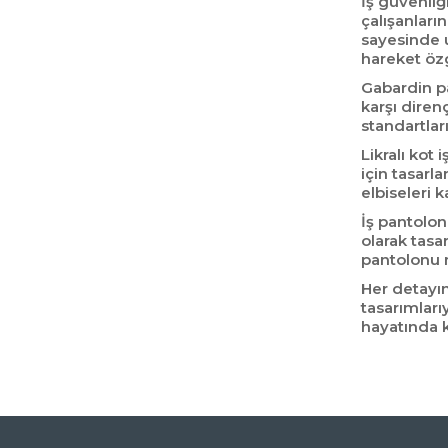
İş güvenliğ
çalışanları
sayesinde u
hareket öz
Gabardin p
karşı diren
standartlar
Likralı kot
için tasarl
elbiseleri 
İş pantolon
olarak tasa
pantolonu m
Her detayın
tasarımlarıy
hayatında k