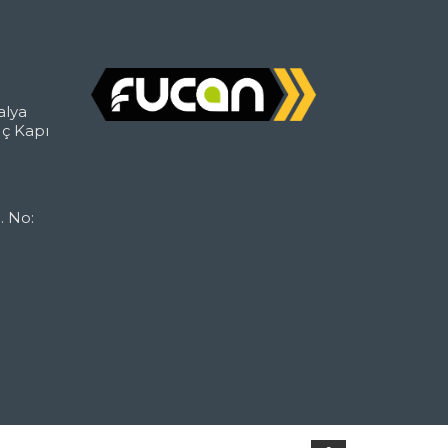
alya
İç Kapı
. No: