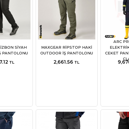
ARC PR
İZBON SİYAH
MAXGEAR RİPSTOP HAKİ
ELEKTRİK
Ş PANTOLONU
OUTDOOR İŞ PANTOLONU
CEKET PAN
CL
7.12
2,661.56
9,67
TL
TL