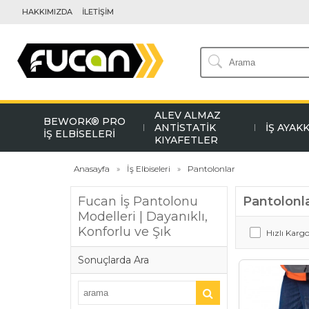
HAKKIMIZDA
İLETİŞİM
ALEV ALMAZ
BEWORK® PRO
ANTİSTATİK
İŞ AYAK
İŞ ELBİSELERİ
KIYAFETLER
Anasayfa
İş Elbiseleri
Pantolonlar
Fucan İş Pantolonu
Pantolonl
Modelleri | Dayanıklı,
Konforlu ve Şık
Hızlı Karg
Sonuçlarda Ara