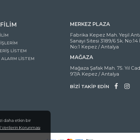
FİLİM
MERKEZ PLAZA
Fabrika Kepez Mah. Yeşil Ant
İLİM
Sanayi Sitesi 3189/6 Sk. No:14 
İŞLERİM
No:1 Kepez / Antalya
ERİŞ LİSTEM
MAĞAZA
T ALARM LİSTEM
Mağaza Şafak Mah. 75. Yıl Cad
97/A Kepez / Antalya
BİZİ TAKİP EDİN
i daha etkin bir
sel Verilerin Korunması