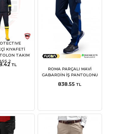
OTECTIVE
Çİ KIYAFETİ
TOLON TAKIM
ASS 2
8.42
TL
ROMA PARÇALI MAVİ
GABARDİN İŞ PANTOLONU
838.55
TL