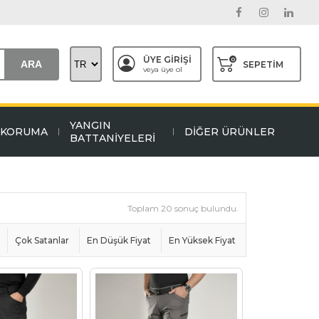
ÜYE GİRİŞİ
0
ARA
SEPETİM
veya üye ol
YANGIN
L KORUMA
DİĞER ÜRÜNLER
BATTANİYELERİ
Toplam 20 sonuç bulundu.
Çok Satanlar
En Düşük Fiyat
En Yüksek Fiyat