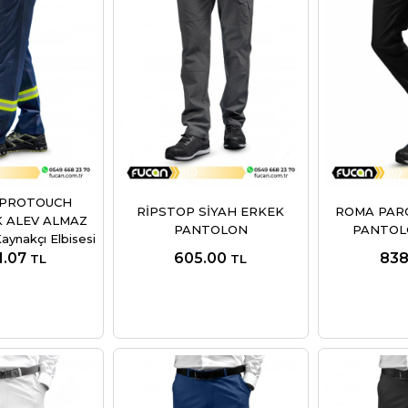
 PROTOUCH
RİPSTOP SİYAH ERKEK
ROMA PARÇ
K ALEV ALMAZ
PANTOLON
PANTOLO
nakçı Elbisesi
1.07
605.00
838
TL
TL