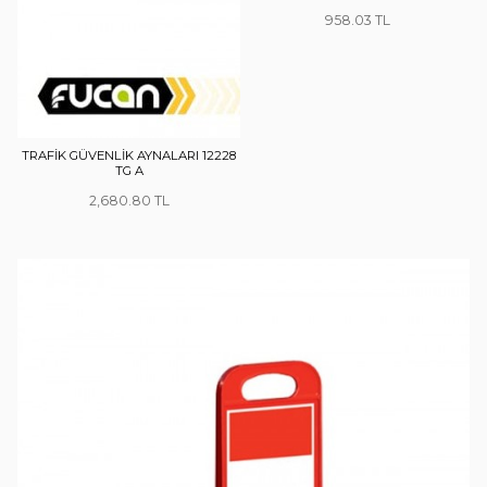
958.03
TRAFİK GÜVENLİK AYNALARI 12228
TG A
2,680.80