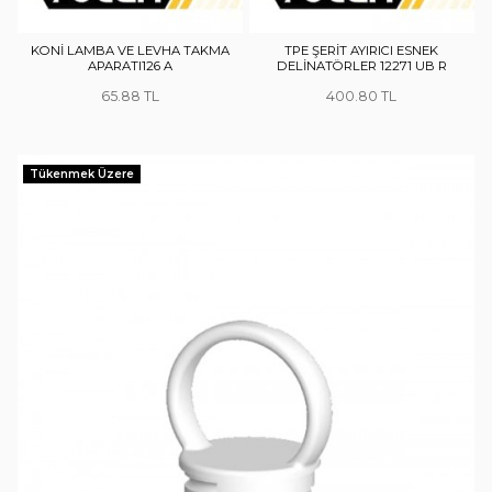
KONİ LAMBA VE LEVHA TAKMA
TPE ŞERİT AYIRICI ESNEK
APARATI126 A
DELİNATÖRLER 12271 UB R
65.88
400.80
Tükenmek Üzere