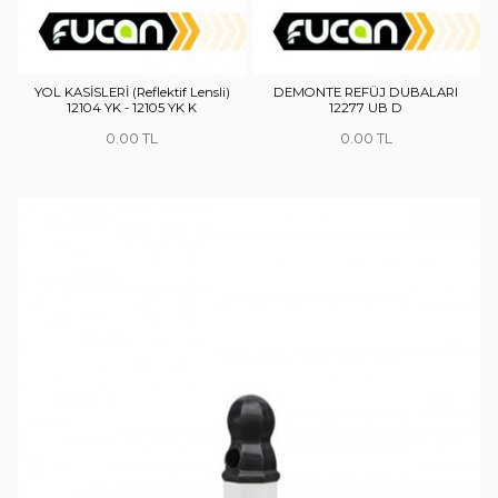
YOL KASİSLERİ (Reflektif Lensli)
DEMONTE REFÜJ DUBALARI
12104 YK - 12105 YK K
12277 UB D
0.00
0.00