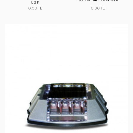
UB R
0.00
0.00