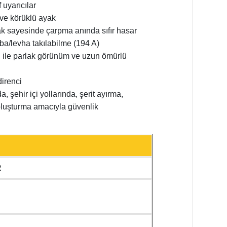
 uyarıcılar
ve körüklü ayak
ak sayesinde çarpma anında sıfır hasar
mba/levha takılabilme (194 A)
mı ile parlak görünüm ve uzun ömürlü
direnci
a, şehir içi yollarında, şerit ayırma,
oluşturma amacıyla güvenlik
R