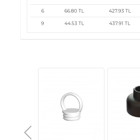
6
66.80 TL
427.93 TL
9
44.53 TL
437.91 TL