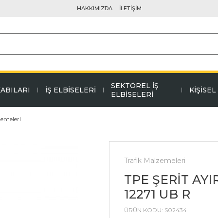
HAKKIMIZDA
İLETİŞİM
SEKTÖREL İŞ
KABILARI
İŞ ELBİSELERİ
KİŞİSE
ELBİSELERİ
zemeleri
Trafik Malzemeleri
TPE ŞERİT AY
12271 UB R
ÜRÜN KODU:
S02434