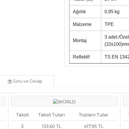
Ağırlık
0.95 kg
Malzeme
TPE
3 adet /Özel
Montaj
(10x100)m
Reflektif
TS EN 1342
Soru ve Cevap
Taksit
Taksit Tutarı
Toplam Tutar
3
133.60 TL
417.95 TL