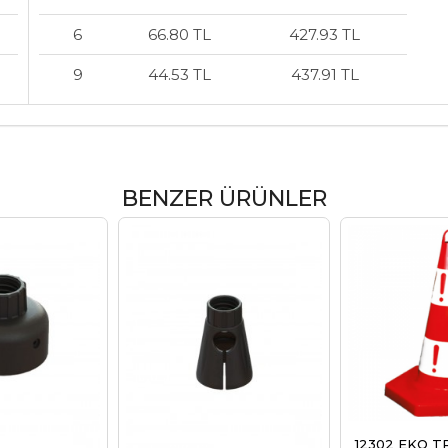
6
66.80 TL
427.93 TL
9
44.53 TL
437.91 TL
BENZER ÜRÜNLER
12302 EKO T