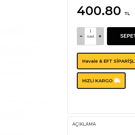
400.80
TL
SEPE
Adet
Havale & EFT SİPARİŞ
HIZLI KARGO
AÇIKLAMA