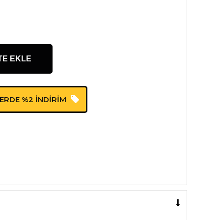
TE EKLE
LERDE %2 İNDİRİM