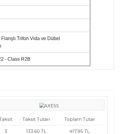
 Flanşlı Trifon Vida ve Dübel
m
2 - Class R2B
Taksit
Taksit Tutarı
Toplam Tutar
3
133.60 TL
417.95 TL