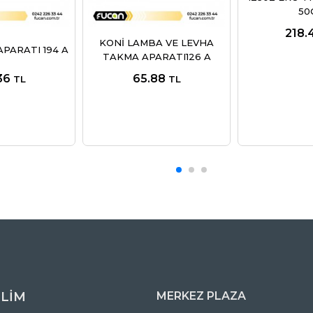
50
218.
KONİ LAMBA VE LEVHA
PARATI 194 A
TAKMA APARATI126 A
36
65.88
TL
TL
İLİM
MERKEZ PLAZA