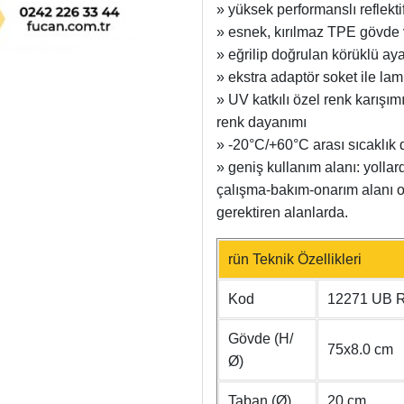
» yüksek performanslı reflektif
» esnek, kırılmaz TPE gövde 
» eğrilip doğrulan körüklü ay
» ekstra adaptör soket ile la
» UV katkılı özel renk karışı
renk dayanımı
» -20°C/+60°C arası sıcaklık 
» geniş kullanım alanı: yollard
çalışma-bakım-onarım alanı 
gerektiren alanlarda.
rün Teknik Özellikleri
Kod
12271 UB 
Gövde (H/
75x8.0 cm
Ø)
Taban (Ø)
20 cm