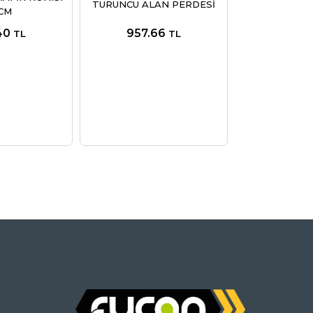
TURUNCU ALAN PERDESİ
CM
40
957.66
TL
TL
TRAFİK G
AYNALARI 1
2,680