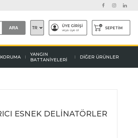
ÜYE GİRİŞİ
0
ARA
SEPETİM
veya üye ol
YANGIN
L KORUMA
DİĞER ÜRÜNLER
BATTANİYELERİ
IRICI ESNEK DELİNATÖRLER