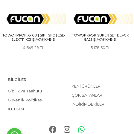
TOWORKFOR X-100 | S1P | SRC | ESD
TOWORKFOR SUPER SET BLACK
ELEKTRİKÇİ İŞ AYAKKABISI
8A21 İŞ AYAKKABISI
4,649.28
5,178.50
BİLGİLER
YENİ ÜRÜNLER
Gizlilik ve Taahütü
ÇOK SATANLAR
Güvenlik Politikası
İNDİRİMDEKİLER
İLETİŞİM