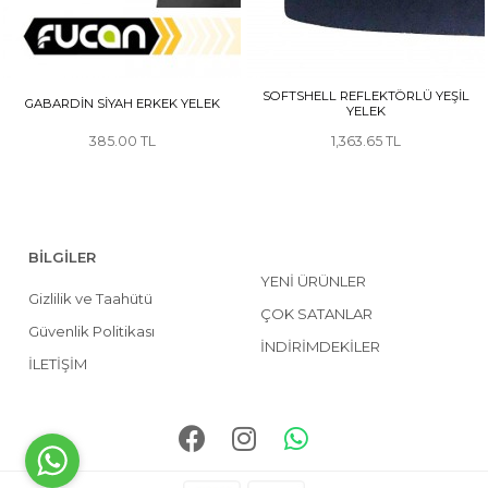
SOFTSHELL REFLEKTÖRLÜ YEŞİL
GABARDİN SİYAH ERKEK YELEK
YELEK
385.00
1,363.65
BİLGİLER
YENİ ÜRÜNLER
Gizlilik ve Taahütü
ÇOK SATANLAR
Güvenlik Politikası
İNDİRİMDEKİLER
İLETİŞİM