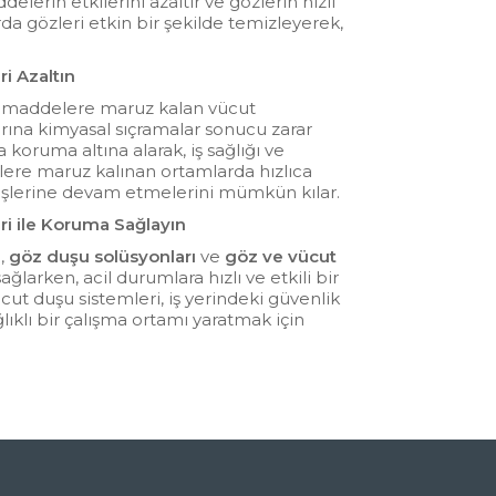
lerin etkilerini azaltır ve gözlerin hızlı
rda gözleri etkin bir şekilde temizleyerek,
ri Azaltın
l maddelere maruz kalan vücut
larına kimyasal sıçramalar sonucu zarar
da koruma altına alarak, iş sağlığı ve
lere maruz kalınan ortamlarda hızlıca
 işlerine devam etmelerini mümkün kılar.
ri ile Koruma Sağlayın
u
,
göz duşu solüsyonları
ve
göz ve vücut
ğlarken, acil durumlara hızlı ve etkili bir
cut duşu sistemleri, iş yerindeki güvenlik
ğlıklı bir çalışma ortamı yaratmak için