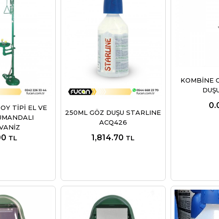
KOMBİNE G
DUŞ
0.
OY TİPİ EL VE
250ML GÖZ DUŞU STARLINE
UMANDALI
ACQ426
VANİZ
00
1,814.70
TL
TL