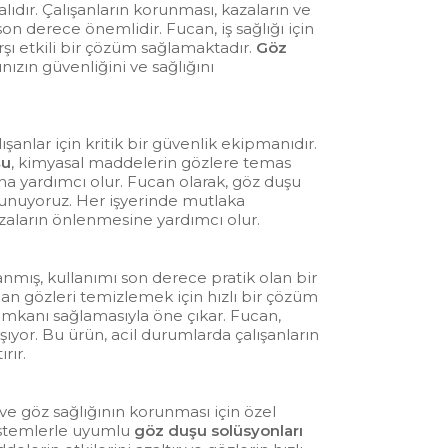
alıdır. Çalışanların korunması, kazaların ve
n derece önemlidir. Fucan, iş sağlığı için
rşı etkili bir çözüm sağlamaktadır.
Göz
ınızın güvenliğini ve sağlığını
ışanlar için kritik bir güvenlik ekipmanıdır.
şu
, kimyasal maddelerin gözlere temas
a yardımcı olur. Fucan olarak, göz duşu
e sunuyoruz. Her işyerinde mutlaka
azaların önlenmesine yardımcı olur.
anmış, kullanımı son derece pratik olan bir
an gözleri temizlemek için hızlı bir çözüm
mkanı sağlamasıyla öne çıkar. Fucan,
aşıyor. Bu ürün, acil durumlarda çalışanların
rır.
e göz sağlığının korunması için özel
sistemlerle uyumlu
göz duşu solüsyonları