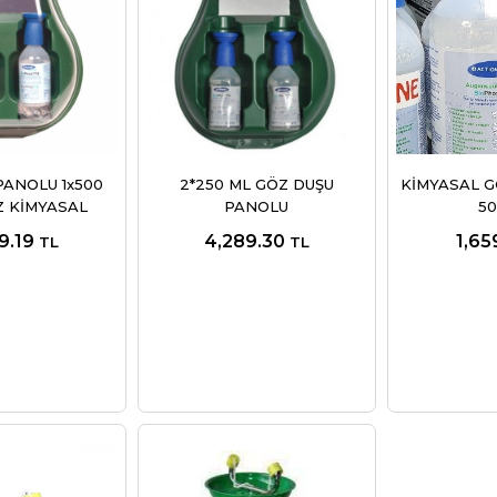
PANOLU 1x500
2*250 ML GÖZ DUŞU
KİMYASAL G
Z KİMYASAL
PANOLU
50
9.19
4,289.30
1,65
TL
TL