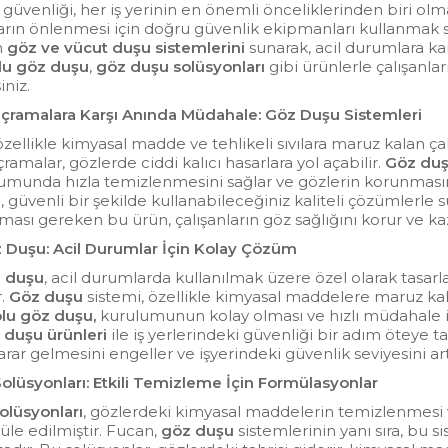
e güvenliği, her iş yerinin en önemli önceliklerinden biri olm
rın önlenmesi için doğru güvenlik ekipmanları kullanmak so
n
göz ve vücut duşu sistemlerini
sunarak, acil durumlara ka
lu göz duşu
,
göz duşu solüsyonları
gibi ürünlerle çalışanlar
iniz.
ıçramalara Karşı Anında Müdahale: Göz Duşu Sistemleri
 özellikle kimyasal madde ve tehlikeli sıvılara maruz kalan çal
ramalar, gözlerde ciddi kalıcı hasarlara yol açabilir.
Göz du
umunda hızla temizlenmesini sağlar ve gözlerin korunmasın
i, güvenli bir şekilde kullanabileceğiniz kaliteli çözümlerl
ası gereken bu ürün, çalışanların göz sağlığını korur ve k
 Duşu: Acil Durumlar İçin Kolay Çözüm
z duşu
, acil durumlarda kullanılmak üzere özel olarak tasarl
r.
Göz duşu
sistemi, özellikle kimyasal maddelere maruz kal
lu göz duşu,
kurulumunun kolay olması ve hızlı müdahale i
 duşu ürünleri
ile iş yerlerindeki güvenliği bir adım öteye t
rar gelmesini engeller ve işyerindeki güvenlik seviyesini artı
olüsyonları: Etkili Temizleme İçin Formülasyonlar
olüsyonları
, gözlerdeki kimyasal maddelerin temizlenmesi v
üle edilmiştir. Fucan,
göz duşu
sistemlerinin yanı sıra, bu 