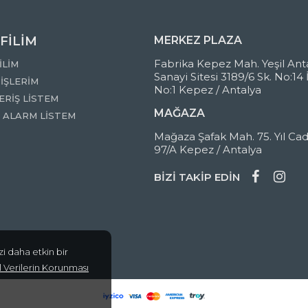
FİLİM
MERKEZ PLAZA
Fabrika Kepez Mah. Yeşil Ant
İLİM
Sanayi Sitesi 3189/6 Sk. No:14 
İŞLERİM
No:1 Kepez / Antalya
ERİŞ LİSTEM
MAĞAZA
T ALARM LİSTEM
Mağaza Şafak Mah. 75. Yıl Cad
97/A Kepez / Antalya
BİZİ TAKİP EDİN
i daha etkin bir
sel Verilerin Korunması