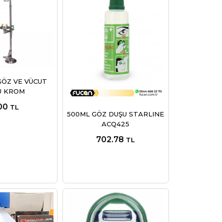
ÖZ VE VÜCUT
U KROM
00
TL
500ML GÖZ DUŞU STARLINE
ACQ425
702.78
TL