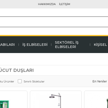
HAKKIMIZDA
İLETİŞİM
SEKTÖREL İŞ
KABILARI
İŞ ELBİSELERİ
KİŞİSE
ELBİSELERİ
ÜCUT DUŞLARI
olu Ürünler
Sınırlı Stoklular
En Yeniler