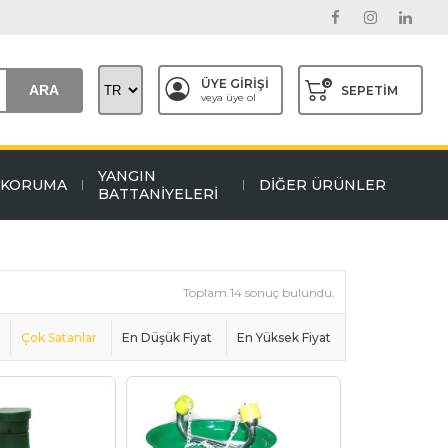
ÜYE GİRİŞİ
0
ARA
SEPETİM
veya üye ol
YANGIN
L KORUMA
DİĞER ÜRÜNLER
BATTANİYELERİ
Toplam 14 sonuç bulundu.
Çok Satanlar
En Düşük Fiyat
En Yüksek Fiyat