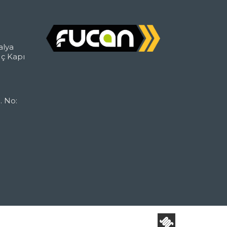
alya
İç Kapı
. No: