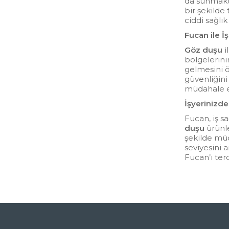
da sunmakta
bir şekilde
ciddi sağlı
Fucan ile İ
Göz duşu
i
bölgelerini
gelmesini ö
güvenliğini
müdahale ed
İşyerinizde
Fucan, iş sa
duşu
ürünle
şekilde müd
seviyesini 
Fucan’ı ter