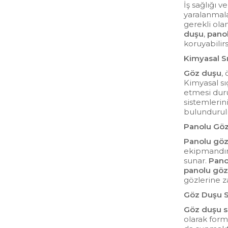
İş sağlığı v
yaralanmala
gerekli ola
duşu
,
pano
koruyabilirs
Kimyasal S
Göz duşu
,
Kimyasal sıç
etmesi dur
sistemlerin
bulundurulm
Panolu Göz
Panolu gö
ekipmandı
sunar.
Pano
panolu göz
gözlerine za
Göz Duşu S
Göz duşu s
olarak form