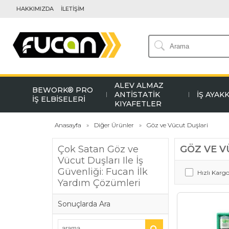
HAKKIMIZDA
İLETİŞİM
ALEV ALMAZ
BEWORK® PRO
ANTİSTATİK
İŞ AYAK
İŞ ELBİSELERİ
KIYAFETLER
Anasayfa
Diğer Ürünler
Göz ve Vücut Duşlari
Çok Satan Göz ve
GÖZ VE V
Vücut Duşları Ile İş
Güvenliği: Fucan İlk
Hızlı Karg
Yardım Çözümleri
Sonuçlarda Ara