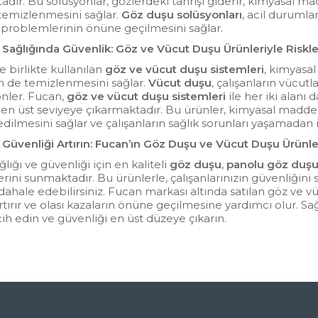
dır. Bu solüsyonlar, gözlerdeki tahrişi giderir, kimyasal madde
 temizlenmesini sağlar.
Göz duşu solüsyonları
, acil durumla
k problemlerinin önüne geçilmesini sağlar.
ş Sağlığında Güvenlik: Göz ve Vücut Duşu Ürünleriyle Riskle
le birlikte kullanılan
göz ve vücut duşu sistemleri
, kimyasa
n de temizlenmesini sağlar.
Vücut duşu
, çalışanların vücut
nler. Fucan,
göz ve vücut duşu sistemleri
ile her iki alanı 
 en üst seviyeye çıkarmaktadır. Bu ürünler, kimyasal madde
ilmesini sağlar ve çalışanların sağlık sorunları yaşamadan
 Güvenliği Artırın: Fucan’ın Göz Duşu ve Vücut Duşu Ürünle
ğlığı ve güvenliği için en kaliteli
göz duşu
,
panolu göz duş
rini sunmaktadır. Bu ürünlerle, çalışanlarınızın güvenliğini sa
ahale edebilirsiniz. Fucan markası altında satılan göz ve vü
artırır ve olası kazaların önüne geçilmesine yardımcı olur. Sa
cih edin ve güvenliği en üst düzeye çıkarın.