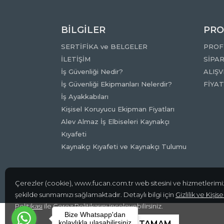
BİLGİLER
PRO
SERTİFİKA ve BELGELER
PROF
İLETİŞİM
SİPAR
İş Güvenliği Nedir?
ALIŞV
İş Güvenliği Ekipmanları Nelerdir?
FİYA
İş Ayakkabıları
Kişisel Koruyucu Ekipman Fiyatları
Alev Almaz İş Elbiseleri Kaynakçı
Kıyafeti
Kaynakçı Kıyafeti ve Kaynakçı Tulumu
Çerezler (cookie), www.fucan.com.tr web sitesini ve hizmetlerimiz
şekilde sunmamızı sağlamaktadır. Detaylı bilgi için
Gizlilik ve Kişi
Politikası
ile
Çerez Politikasını
inceleyebilirsiniz.
Bize Whatsapp'dan
®Tüm Hakları Saklıdır.
kolaylıkla ulaşabilirsiniz
TAMAM